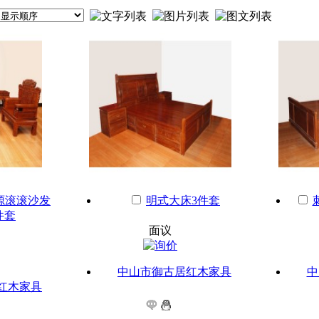
源滚滚沙发
明式大床3件套
7件套
面议
中山市御古居红木家具
中
红木家具