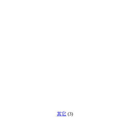
其它
(3)