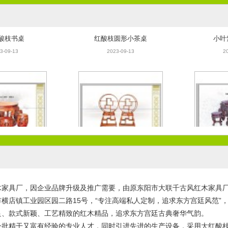
酸枝书桌
红酸枝圆形小茶桌
小叶
3-09-13
2023-09-13
2
圆餐桌7件套
大红酸枝博古架
大叶紫
3-09-13
2023-09-13
2
木家具厂，因企业品牌升级及推广需要，由原东阳市大联千古风红木家具
横店镇工业园区园二路15号，“专注高端私人定制，追求东方宫廷风范”
良、款式新颖、工艺精致的红木精品，追求东方宫廷古典奢华气韵。
一批精干又富有经验的专业人才，同时引进先进的生产设备，采用大红酸