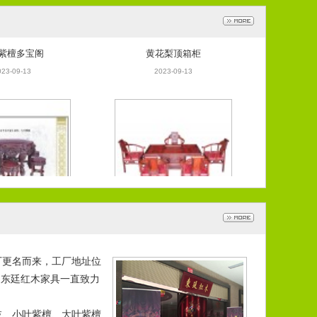
紫檀多宝阁
黄花梨顶箱柜
023-09-13
2023-09-13
檀狮文半桌全套
大红酸枝茶桌6件套
023-09-13
2023-09-13
厂更名而来，工厂地址位
，东廷红木家具一直致力
枝、小叶紫檀、大叶紫檀