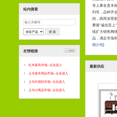
等上乘名贵木
站内搜索
列等，品种齐
间，因而深受
秉着“诚信至
大红
续扩大销售网
202
品，满足市场
细介绍
]
友情链接
红木家具市场--点击进入
最新供应
义乌喜庆用品市场--点击进入
义乌中国结市场--点击进入
义乌小商品市场--点击进入
大红
202