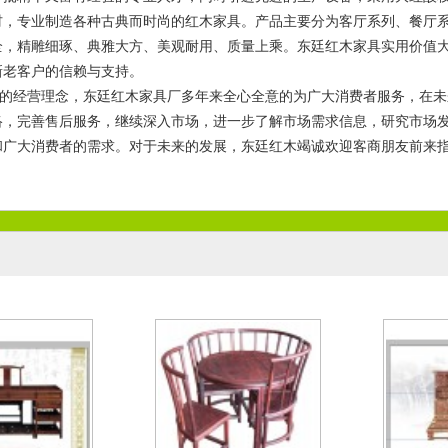
材，专业制造各种古典而时尚的红木家具。产品主要分为客厅系列、餐厅
全，精雕细琢、典雅大方、美观耐用、质量上乘。东廷红木家具实用价值
新老客户的信赖与支持。
上”的经营理念，东廷红木家具厂多年来全心全意的为广大消费者服务，在
酸枝四门柜
大红酸枝沙发十件套
络，完善售后服务，继续深入市场，进一步了解市场需求信息，研究市场
3-09-13
2023-09-13
和广大消费者的需求。对于未来的发展，东廷红木竭诚欢迎客商朋友前来指
酸枝书桌
红酸枝圆形小茶桌
小叶
3-09-13
2023-09-13
2