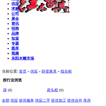
供应
求购
公司
展会
资讯
招商
品牌
知道
专题
图库
视频
东阳木雕市场
当前位置:
首页
»
供应
»
卧室家具
»
组合柜
按行业浏览
床
(8)
床头柜
(0)
全部
供应
提供服务
供应二手
提供加工
提供合作
库存