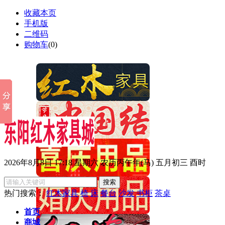
收藏本页
手机版
二维码
购物车
(
0
)
2026年8月8日 17:18 星期六 农历丙午年(马) 五月初三 酉时
热门搜索：
红木家具
椅
床
餐台
沙发
书柜
茶桌
首页
商城