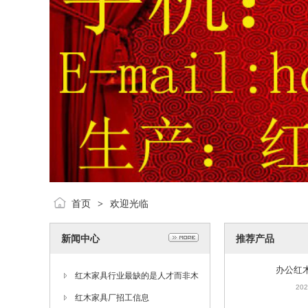
首页
欢迎光临
>
新闻中心
推荐产品
办公红
202
红木家具行业最缺的是人才而非木
材
红木家具厂招工信息