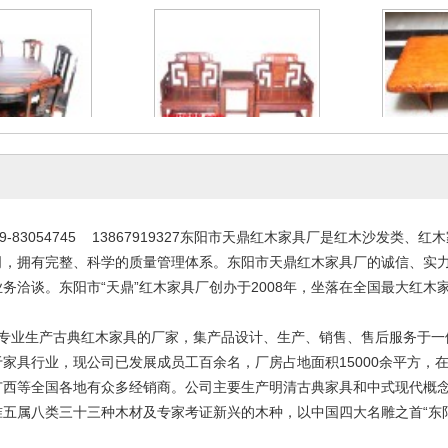
台9件套
太师椅3件套
3-09-13
2023-09-13
2
-83054745 13867919327东阳市天鼎红木家具厂是红木沙发类
司，拥有完整、科学的质量管理体系。东阳市天鼎红木家具厂的诚信、实
务洽谈。东阳市“天鼎”红木家具厂创办于2008年，坐落在全国最大红木
。
家专业生产古典红木家具的厂家，集产品设计、生产、销售、售后服务于一
家具行业，现公司已发展成员工百余名，厂房占地面积15000余平方，
广西等全国各地有众多经销商。公司主要生产明清古典家具和中式现代概
五属八类三十三种木材及专家考证新兴的木种，以中国四大名雕之首“东阳木雕
红木餐桌
办公红木家具2件套