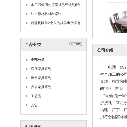
木工师傅用的打洞机已经运到8台
红木原材料材料紧张
精雕机以前2个头的机器出货没有
现在8个头的快
产品分类
餐
公司介绍
202
全部分类
电话：0579
客厅家具系列
生产加工的公
卧室家具系列
参观、指导和业
办公家具系列
的“浙江·东阳”
“天鼎”是一
工艺品
济洗礼，立足于
其它
福建、广东、
用符合国家标准
明式
站内搜索