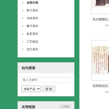
全部分类
客厅系列
书房系列
东式檀雕红
书房
202
餐厅系列
套房系列
工艺精品
其它系列
站内搜索
东阳精品红
酸枝檀雕
202
友情链接