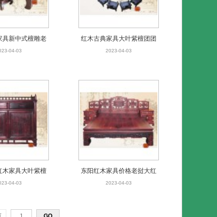
家具新中式檀雕老
红木古典家具大叶紫檀团团
枝寒雀图罗汉床
圆圆十二生肖圆台13件套
023-04-03
2023-04-03
红木家具大叶紫檀
东阳红木家具价格老挝大红
艺餐边柜
酸枝回纹鸳鸯高低大床
023-04-03
2023-04-03
页