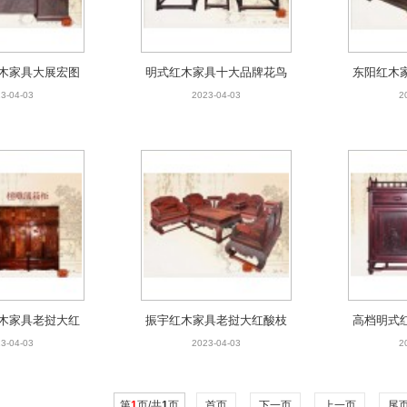
木家具大展宏图
明式红木家具十大品牌花鸟
东阳红木
-5件套
南官帽椅3件套
挝大红酸
3-04-03
2023-04-03
2
木家具老挝大红
振宇红木家具老挝大红酸枝
高档明式
四大美女顶箱柜
【高档荷花宝座沙发】价格
明
3-04-03
2023-04-03
2
11件套
第
1
页/共
1
页
首页
下一页
上一页
尾