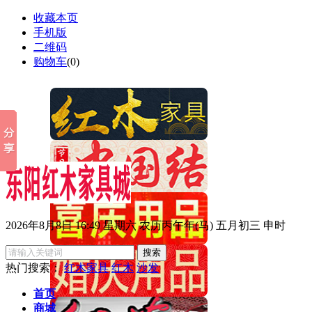
收藏本页
手机版
二维码
购物车
(
0
)
2026年8月8日 16:49 星期六 农历丙午年(马) 五月初三 申时
热门搜索：
红木家具
红木
沙发
首页
商城