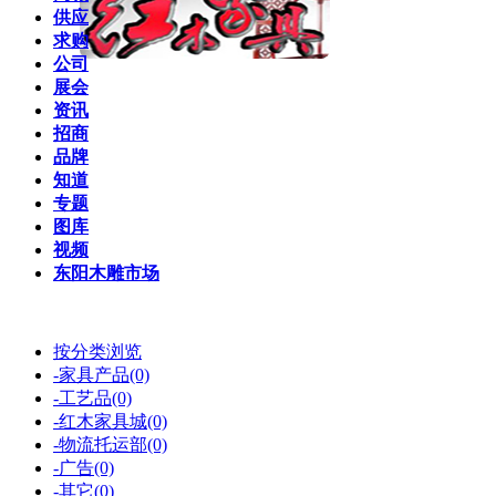
供应
求购
公司
展会
资讯
招商
品牌
知道
专题
图库
视频
东阳木雕市场
按分类浏览
-家具产品(0)
-工艺品(0)
-红木家具城(0)
-物流托运部(0)
-广告(0)
-其它(0)